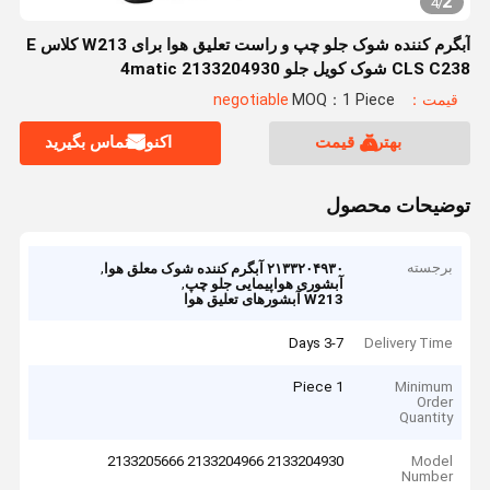
2
4
/
آبگرم کننده شوک جلو چپ و راست تعلیق هوا برای W213 کلاس E
CLS C238 شوک کویل جلو 4matic 2133204930
2133204966 2133205666
قیمت：negotiable
MOQ：1 Piece
بهترین قیمت
اکنون تماس بگیرید
توضیحات محصول
برجسته
,
۲۱۳۳۲۰۴۹۳۰ آبگرم کننده شوک معلق هوا
,
آبشوری هواپیمایی جلو چپ
W213 آبشورهای تعلیق هوا
3-7 Days
Delivery Time
1 Piece
Minimum
Order
Quantity
2133204930 2133204966 2133205666
Model
Number