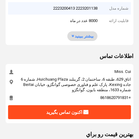
شماره مدل
2223201138 2223200413
قابلیت ارائه
8000 عدد در ماه
بیشتر ببینید
اطلاعات تماس
Miss. Cui
اتاق 629، طبقه 6، ساختمان 2، گرینلند Huichuang Plaza، شماره 6
جاده Kexing، پارک علم و فناوری خصوصی گوانگژو، خیابان Beitai
شماره 1633، منطقه بایون، گوانگژو
+8618620791831
اکنون تماس بگیرید
بهترين قيمت رو براي