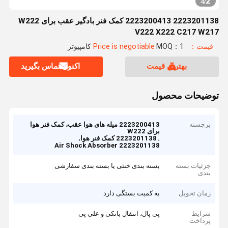
2
4
/
2223201138 2223200413 کمک فنر بادگیر عقب برای W222
V222 X222 C217 W217
قیمت：Price is negotiable
MOQ：1 کامپیوتر
بهترین قیمت
اکنون تماس بگیرید
توضیحات محصول
برجسته
2223200413 میله های هوا عقب، کمک فنر هوا
برای W222
,
,
2223201138 کمک فنر هوا
2223201138 Air Shock Absorber
جزئیات بسته
بسته بندی خنثی یا بسته بندی سفارشی
بندی
زمان تحویل
به کمیت بستگی دارد
شرایط
پی پال، انتقال بانکی و علی پی
پرداخت