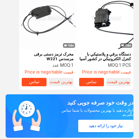
دستگاه برقي و پلاستيکي با
محرک ترمز دستی برقی
کنترل الکترونيکي در کشور آسیا
مرسدس W221
2214302949 2214301249
1 PCS
MOQ:
1 عدد
MOQ:
2214301649
قیمت:
Price is negotiable
قیمت:
Price is negotiable
بهترین قیمت
تماس
بهترین قیمت
تماس
در وقت خود صرفه جویی کنید
اجازه دهید با بهترین محصولات با شما تماس
بگیریم.
نیاز خود را ارائه دهید