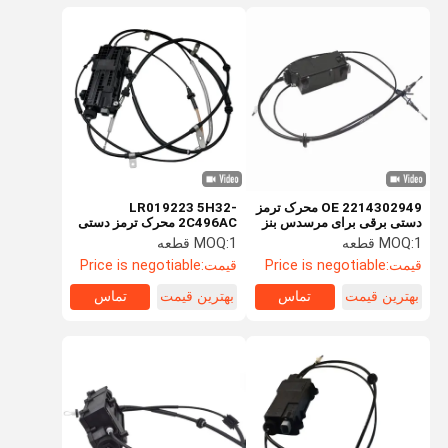
OE 2214302949 محرک ترمز
LR019223 5H32-
دستی برقی برای مرسدس بنز
2C496AC محرک ترمز دستی
W221
الکتریکی SNF500026
1 قطعه
MOQ:
1 قطعه
MOQ:
Discovery 3 Range Rover
قیمت:
Price is negotiable
قیمت:
Price is negotiable
Sport
بهترین قیمت
تماس
بهترین قیمت
تماس