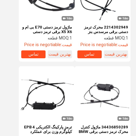
2214302949 محرک ترمز
ماژول ترمز دستی E70 بی ام و
دستی برقی مرسدس بنز
X5 X6 برقی ترمز دستی
W221 محرک ترمز دستی
34436850289
1 قطعه
MOQ:
1 قطعه
MOQ:
قیمت:
Price is negotiable
قیمت:
Price is negotiable
بهترین قیمت
تماس
بهترین قیمت
تماس
صفحه اصلی
محصولات
فیلم های
درباره ما
34436850289 ماژول کنترل
ترمز پارکینگ الکتریکی EPB 4
محرک ترمز دستی برقی BMW
کیلوگرم وزن برای عملکرد