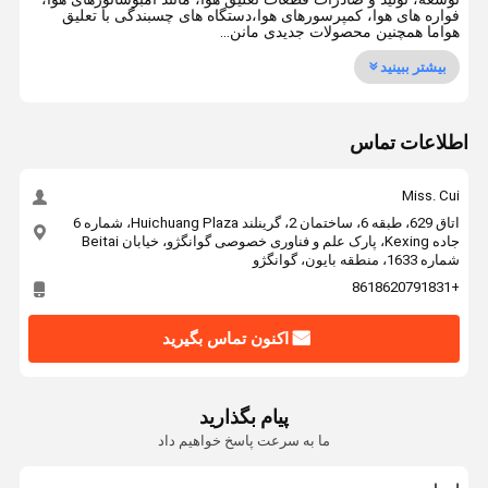
فواره های هوا، کمپرسورهای هوا،دستگاه های چسبندگی با تعلیق
هواما همچنین محصولات جدیدی مانن...
بیشتر ببینید
اطلاعات تماس
Miss. Cui
اتاق 629، طبقه 6، ساختمان 2، گرینلند Huichuang Plaza، شماره 6
جاده Kexing، پارک علم و فناوری خصوصی گوانگژو، خیابان Beitai
شماره 1633، منطقه بایون، گوانگژو
+8618620791831
اکنون تماس بگیرید
پیام بگذارید
ما به سرعت پاسخ خواهیم داد