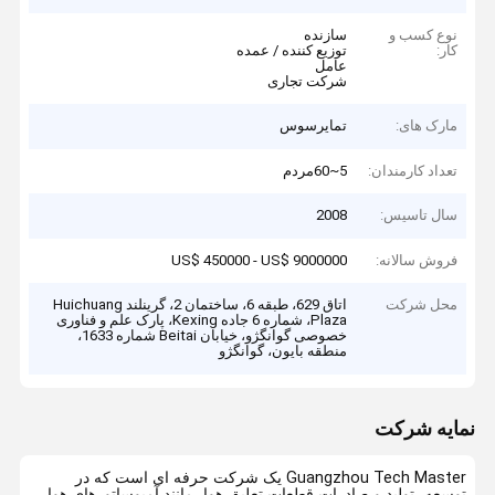
نوع کسب و
سازنده
کار:
توزیع کننده / عمده
عامل
شرکت تجاری
مارک های:
تمایرسوس
تعداد کارمندان:
5~60مردم
سال تاسیس:
2008
فروش سالانه:
US$ 450000 - US$ 9000000
محل شرکت
اتاق 629، طبقه 6، ساختمان 2، گرینلند Huichuang
Plaza، شماره 6 جاده Kexing، پارک علم و فناوری
خصوصی گوانگژو، خیابان Beitai شماره 1633،
منطقه بایون، گوانگژو
نمایه شرکت
Guangzhou Tech Master یک شرکت حرفه ای است که در
توسعه، تولید و صادرات قطعات تعلیق هوا، مانند آمبوساتورهای هوا،