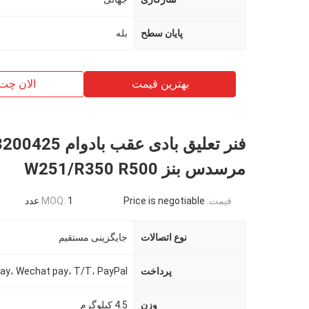
پایان سطح
بله
بهترین قیمت
الان چت
مرسدس بنز W251/R350 R500
قیمت:
Price is negotiable
1 عدد
MOQ:
نوع اتصالات
جایگزینی مستقیم
پرداخت
Alipay، Wechat pay، T/T، PayPal و غ
وزن
4.5 کیلوگرم