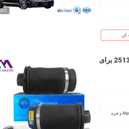
DEO
 کن
فنر تعلیق بادی عقب بادوام 2513200425 برای
یره.