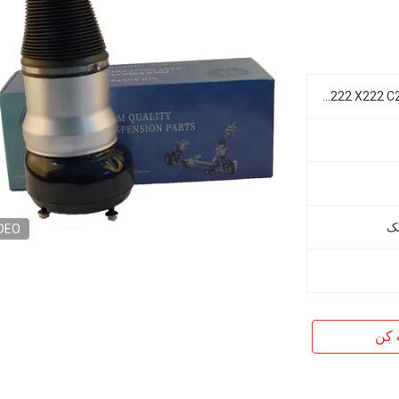
مرسدس بنز W222 V222 X222 C217 W217 S-Class
تک
DEO
 کن