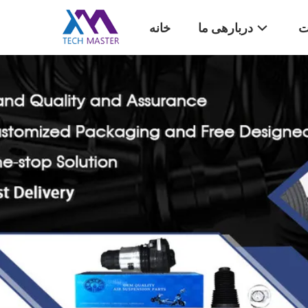
ت
دربارهی ما
خانه