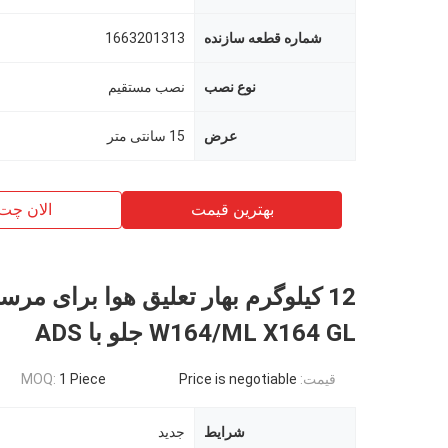
شماره قطعه سازنده
1663201313
نوع نصب
نصب مستقیم
عرض
15 سانتی متر
بهترین قیمت
الان چت
12 کیلوگرم بهار تعلیق هوا برای مر
W164/ML X164 GL جلو با ADS
قیمت:
Price is negotiable
1 Piece
MOQ:
شرایط
جدید