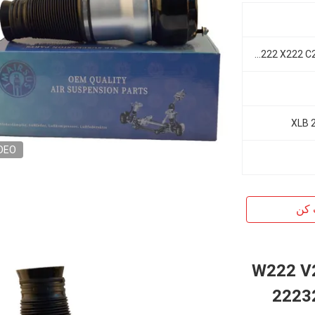
مرسدس بنز W222 V222 X222 C217 W217 S-Class
DEO
 کن
ا معلق بهار برای W222 V222
اس 2223204713