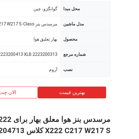
محل مبدا
گوانگژو، چین
مدل ماشین
محصول
بهار تعلیق هوا
شماره مرجع
2223200313 XLB 2223200413 XLB
نصب
آروم
بهترین قیمت
الان چت
مرسدس بنز هو
X222 C217 W217 S کل