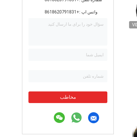
واتس اپ :
+8618620791831
VI
مخاطب