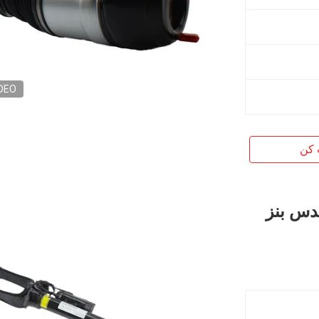
DEO
 کن
سدس بنز