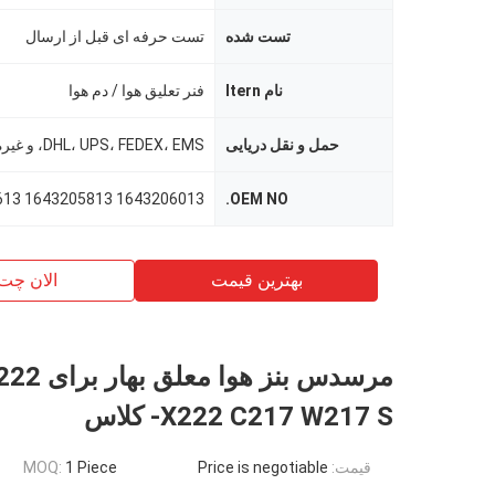
تست شده
تست حرفه ای قبل از ارسال
نام Itern
فنر تعلیق هوا / دم هوا
حمل و نقل دریایی
DHL، UPS، FEDEX، EMS، و غیره
1643206013 1643205813 1643204613
OEM NO.
بهترین قیمت
الان چت
مرسدس بنز هو
X222 C217 W217 S- کلاس
قیمت:
Price is negotiable
1 Piece
MOQ: