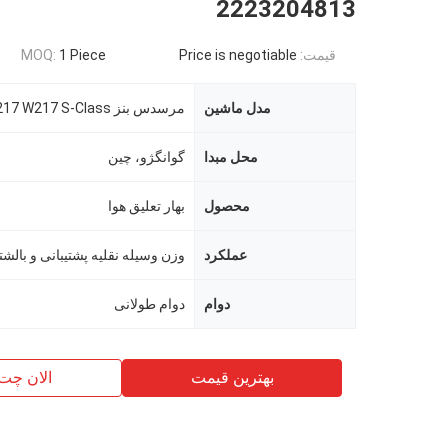
2223204813
قیمت:
Price is negotiable
1 Piece
MOQ:
مدل ماشین
محل مبدا
گوانگژو، چین
محصول
بهار تعلیق هوا
عملکرد
وزن وسیله نقلیه پشتیبانی و بالش
دوام
دوام طولانی
بهترین قیمت
الان چت