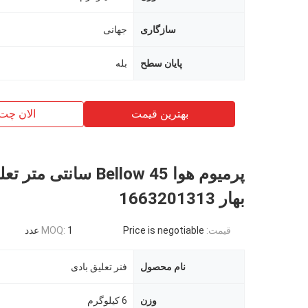
سازگاری
جهانی
پایان سطح
بله
بهترین قیمت
الان چت
پرمیوم هوا Bellow 45 سانتی م
بهار 1663201313
قیمت:
Price is negotiable
1 عدد
MOQ:
نام محصول
فنر تعلیق بادی
وزن
6 کیلوگرم