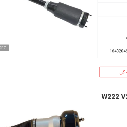
DEO
 کن
ا معلق بهار برای W222 V222