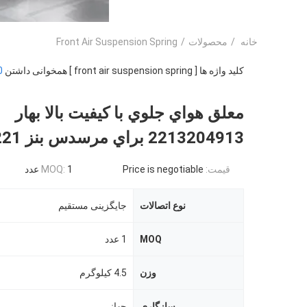
خانه
/
محصولات
/
Front Air Suspension Spring
کلید واژه ها [ front air suspension spring ] همخوانی داشتن
0
معلق هواي جلوي با کيفيت بالا بهار
2213204913 براي مرسدس بنز W221
قیمت:
Price is negotiable
1 عدد
MOQ:
نوع اتصالات
جایگزینی مستقیم
MOQ
1 عدد
وزن
4.5 کیلوگرم
سازگاری
جهانی