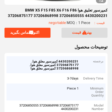
2
7
/
کمپرسور تعلیق هوا BMW X5 F15 F85 X6 F16 F86
37206875177 37206868998 37206850555 4430200231
قیمت：negotiable
MOQ：1 Piece
بهترین قیمت
اکنون تماس بگیرید
توضیحات محصول
برجسته
,
4430200231 کمپرسور معلق هوا
,
37206875177 کمپرسور معلق هوا
37206868998 کمپرسور معلق هوا
3-7days
Delivery Time
1 Piece
Minimum
Order
Quantity
37206875177 37206868998 37206850555
Model
4430200231
Number