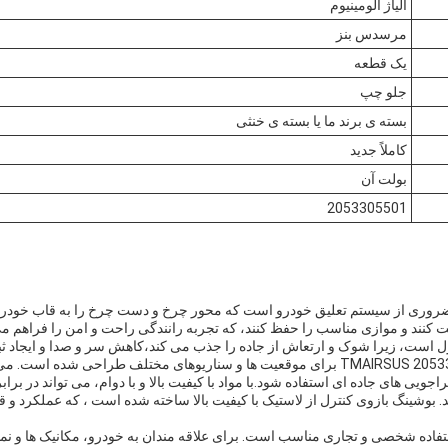
آلیاژ آلومینیوم
مرسدس بنز
یک قطعه
جلو چپ
بسته ی برند ما یا بسته ی خنثی
کاملاً جديد
بولت آن
2053305501
روری از سیستم تعلیق خودرو است که محور چرخ و دست چرخ را به قاب خودرو
ت کنند و موازی مناسب را حفظ کنند، که تجربه رانندگی راحت و امن را فراهم می
رل است، زیرا شوک و ارتعاش از جاده را جذب می کند،کاهش سر و صدا و ایجاد ثب
بازوی کنترل خودرو TMAIRSUS 2053305501 برای موقعیت ها و سناریوهای مختلف طراحی ش
یی های جاده ای استفاده شود.با مواد با کيفيت بالا و با دوام، می تواند در برا
بوشینگ بازوی کنترل از لاستیک با کیفیت بالا ساخته شده است ، که عملکرد و ق
فاده شخصی و تجاری مناسب است. برای علاقه مندان به خودرو، مکانیک ها و نما