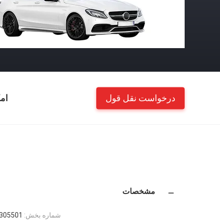
درخواست نقل قول
ام
مشخصات
شماره بخش:
305501