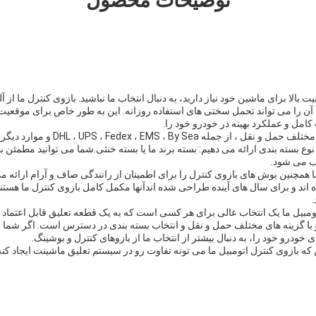
توضیحات محصول
ت بالا برای ماشین خود نیاز دارید، به دنبال انتخاب ما نباشید. بازوی کنترل ما از آ
 را می تواند تحمل سختی های استفاده روزانه. این به طور خاص برای موقع
امل و عملکرد بهینه در خودرو خود را.
DHL ، UPS ، Fedex ، EMS ، By Se و موارد دیگر در دسترس است.
 نوع بسته بندی ارائه می دهیم: بسته برند ما یا بسته خنثی.شما می توانید مطمئن 
ب می شود.
ا همچنین بوش های بازوی کنترل را برای اطمینان از رانندگی صاف و آرام ارائه م
ده اند و برای سال های آینده طراحی شده اندآنها مکمل کامل بازوی کنترل ما هست
ومبیل ما یک انتخاب عالی برای هر کسی است که به یک قطعه تعلیق قابل اعتماد و 
 گزینه های مختلف حمل و نقل و انتخاب بسته بندی در دسترس است. اگر شما می
خودرو خود را، به دنبال بیشتر از انتخاب ما از بازوهای کنترل و بوشینگ.
که بازوی کنترل اتومبیل ما می تونه تفاوت رو در سیستم تعلیق ماشینت ایجاد کنه