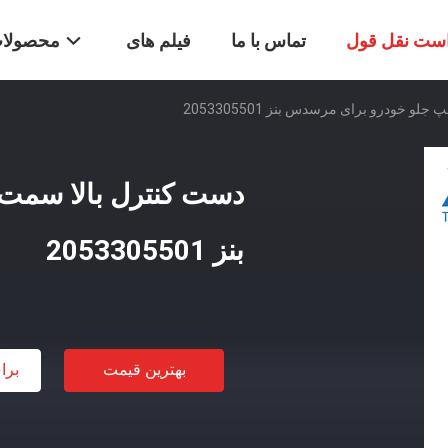
ست نقل قول
تماس با ما
فیلم های
محصولا
 خودرو برای مرسدس بنز 2053305501
دست کنترل بالا سمت
بنز 2053305501
بهترین قیمت
برا