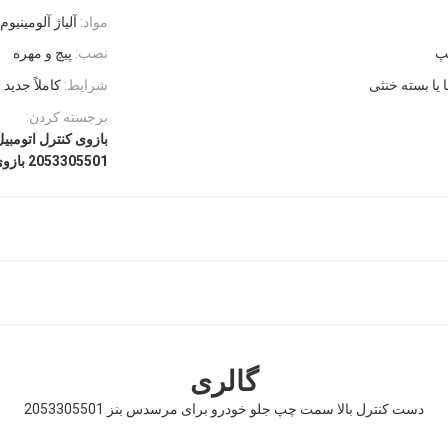
مواد:
آلیاژ آلومینیوم
پ
نصب:
پیچ و مهره
ا یا بسته خنثی
شرایط:
کاملاً جديد
برجسته کردن:
بازوی کنترل اتومب
2053305501 بازوی کنترل خودرو
گالری
دست کنترل بالا سمت چپ جلو خودرو برای مرسدس بنز 2053305501