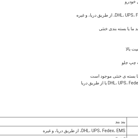
 خودرو
د ما یا بسته بندی خنثی
یت بالا
چپ جلو
یا بسته ی خنثی موجود است
بند بند
DHL، UPS، Fedex، EMS، از طریق دریا، و غیره