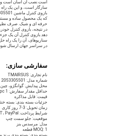
سازگار است، و این یک راه
که یک محصول ساده و مستقی
حرفه ای و شیک. صرف نظر ا
دهد.بازوی کنترل آن یک جز
سناریوهای، آن را یک راه ح
در سراسر جهان ارسال شودا
سفارشی سازی:
نام تجاری: TMAIRSUS
شماره مدل: 2053305501
محل پیدایش: گوانگژو، چین
حداقل مقدار سفارش: 1 pc
قیمت: قابل مذاکره
جزئیات بسته بندی: بسته خنثی
زمان تحویل: 3-7 روز کاری
شرایط پرداخت: TT، PayPal، تضمین تجارت، انتقال بانکی، Alipay، WeChat Pay و غیره.
موقعیت: جلو سمت چپ
مدل: مرسدس بنز
MOQ: 1 قطعه
بسته بندی: بسته بندی برند ما