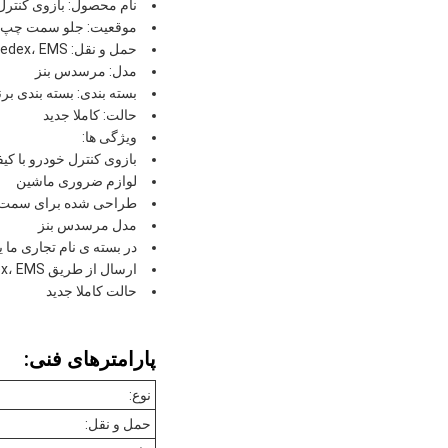
نام محصول: بازوی کنترل
موقعیت: جلو سمت چپ
حمل و نقل: DHL، UPS، Fedex، EMS، از طریق دریا، و غیره
مدل: مرسدس بنز
بسته بندی: بسته بندی برن
حالت: کاملا جدید
ویژگی ها:
بازوی کنترل خودرو با کیف
لوازم ضروری ماشین
طراحی شده برای سمت 
مدل مرسدس بنز
در بسته ی نام تجاری ما 
ارسال از طریق DHL، UPS، Fedex، EMS یا از طریق دریا
حالت کاملا جدید
پارامترهای فنی:
نوع:
حمل و نقل: