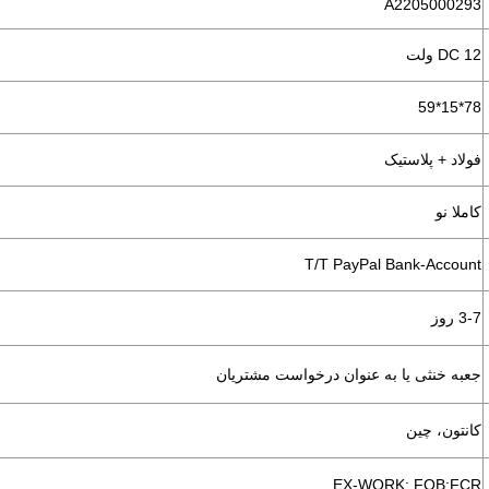
A2205000293
DC 12 ولت
78*15*59
فولاد + پلاستیک
کاملا نو
T/T PayPal Bank-Account
3-7 روز
جعبه خنثی یا به عنوان درخواست مشتریان
کانتون، چین
EX-WORK: FOB;FCR