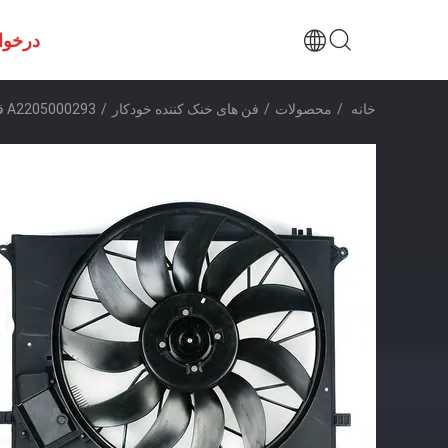
درخوا
خانه
/
محصولات
/
فن های خنک کننده خودکار
/
A2205000293 قطعات خودرو فن خنک کننده رادیاتور برقی خودرو 850W مرسدس بنز W220 W215 R230