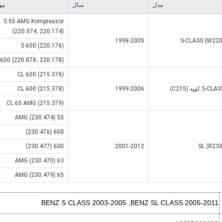
مدل
سال
مو
S 55 AMG Kompressor
(220.074, 220.174)
1998-2005
S-CLASS (W220
S 600 (220.176)
 600 (220.878، 220.178)
CL 600 (215.376)
S-CL کوپه (C215)
1999-2006
CL 600 (215.378)
CL 65 AMG (215.379)
55 AMG (230.474)
600 (230.476)
600 (230.477)
2001-2012
SL (R230
63 AMG (230.470)
65 AMG (230.479)
BENZ S CLASS 2003-2005 ,BENZ SL CLASS 2005-2011