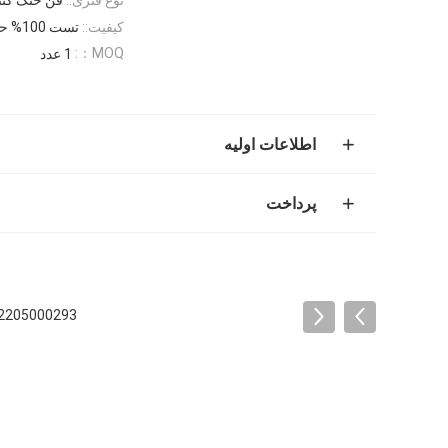
کیفیت::
تست 100% حرفه ای
MOQ：:
1 عدد
اطلاعات اولیه
پرداخت
A2205000293 قطعات خودرو فن خنک کننده رادیاتور برقی خودرو 850W مرسدس بنز 30