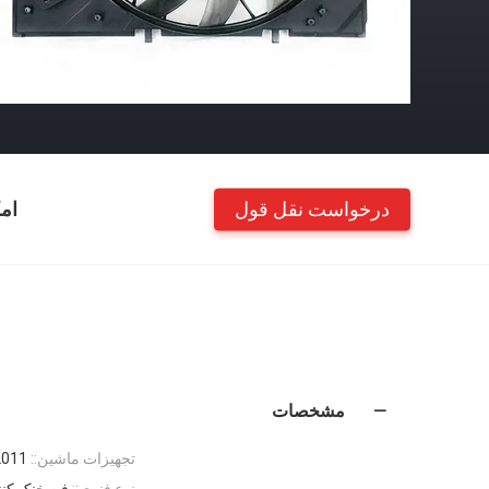
درخواست نقل قول
ام
مشخصات
تجهیزات ماشین::
2011
نوع فنری::
فن خنک کنند