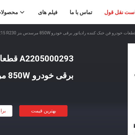
ست نقل قول
تماس با ما
فیلم های
محصولا
5000293
برقی خودرو 850W مرسدس بنز W220 W215 R230
بهترین قیمت
برا