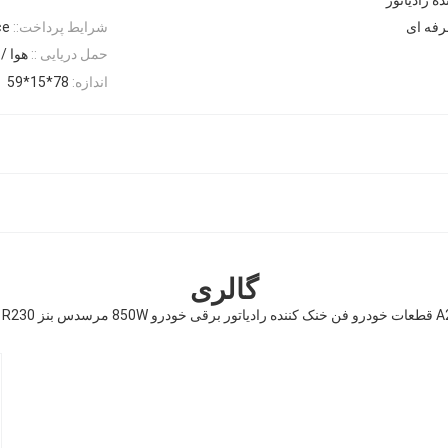
شرایط پرداخت::
nce
حمل دریایی ::
هوا / 
اندازه:
78*15*59
گالری
W220 W215 R2