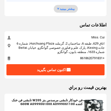
بیشتر ببینید
اطلاعات تماس
Miss. Cui
اتاق 629، طبقه 6، ساختمان 2، گرینلند Huichuang Plaza، شماره 6
جاده Kexing، پارک علم و فناوری خصوصی گوانگژو، خیابان Beitai
شماره 1633، منطقه بایون، گوانگژو
+8618620791831
اکنون تماس بگیرید
بهترين قيمت رو براي
فن خودکار تابشی مرسدس بنز W205 تابشی فن خنک
کننده 600W A0999061000 A0999061100
A0999061200