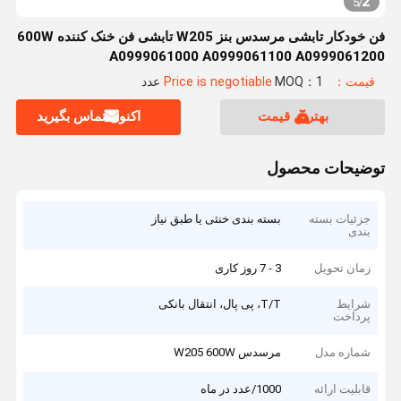
2
5
/
فن خودکار تابشی مرسدس بنز W205 تابشی فن خنک کننده 600W
A0999061000 A0999061100 A0999061200
قیمت：Price is negotiable
MOQ：1 عدد
بهترین قیمت
اکنون تماس بگیرید
توضیحات محصول
جزئیات بسته
بسته بندی خنثی یا طبق نیاز
بندی
زمان تحویل
3 - 7 روز کاری
شرایط
T/T، پی پال، انتقال بانکی
پرداخت
شماره مدل
مرسدس W205 600W
قابلیت ارائه
1000/عدد در ماه