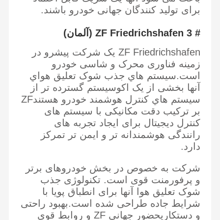
مشتریان خود توسعه داده ایم.
برای تولید کنندگان جهانی خودرو باشند.
ما عمدتا در خودروهای پیشرفته مانند مرسدس بنز، پورشه، بی ام و،
آئودی، لند روور و لکسوس مشغول به کار هستیم. ما 13 سال تجربه در
تولید و تحقیق و توسعه سیستم های تعلیق هوا،طراحی پیشرفته، و کار
تور کارخانه
کنترل کیفیت
درخواست نقل
# 3 ZF Friedrichshafen (آلمان)
ماهر تضمین کیفیت محصولات ما، و مواد اولیه با کیفیت بالا تضمین
قول
عملکرد خوب محصولات ما،تیم های با تجربه و مدیریت تضمین بهره وری
تولید و زمان تحویل.
ZF Friedrichshafen یک شرکت پیشرو در
تمام محصولات ما با استانداردهای بین المللی کیفیت مطابقت دارند و در
زمینه فناوری محرک و شاسی خودرو
قطعات خودرو تعلیق هوا
بازارهای مختلف در سراسر جهان بسیار مورد توجه قرار می گیرند.
است.سيستم هاي جذب شوک تعليق هواي
ما هر ساله در بسیاری از نمایشگاه ها شرکت می کنیم و محصولات خود را
شوک تعلیق بادی
آنها بخشی از يک اکوسيستم گسترده تر از
به بیش از 100 کشور می فروشیم.آمریکای جنوبی و آفریقای جنوبی.
سيستم هاي کنترل هوشمند خودرو هستندZF
کمک فنر ماشین
بر ترکیب دقت مکانیکی با سیستم های
کنترل دیجیتال برای ایجاد تجربه های
فن های خنک کننده خودکار
رانندگی هوشمندانه تر و ایمن تر تمرکز
دارد.
پاور لیفت گیت
پمپ آب خودرو
شرکت به خصوص در بخش خودروهای برتر
و پرفورمنت قوی است. تکنولوژی جذب
محرک ترمز دستی برقی
شوک تعلیق هوا آنها برای انطباق پویا با
شرایط جاده طراحی شده است.بهبود راحتی
قفسه فرمان برقی
و دستکاریحضور جهانی ZF و روابط قوی