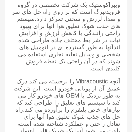
ویبراکوستیک یک شرکت تخصصی در گروه
فرویدنبرگ است که بر روی راه حل های سر
و صدا، لرزش و سختی تمرکز دارد.سیستم
های جذب شوک تعلیق هوا آنها برای بهبود
راحتی رانندگی با کاهش لرزش و افزایش
ثبات در شرایط مختلف جاده طراحی شده
اندآنها به طور گسترده ای در اتومبیل های
شخصی و وسایل نقلیه تجاری استفاده می
شوند که در آن راحتی یک نقطه فروش
کلیدی است.
آنچه Vibracoustic را برجسته می کند درک
عمیق آن از پویایی خودرو است. این شرکت
به طور نزدیک با OEM های خودرو کار می
کند تا سیستم های تعلیق را طراحی کند که
نیازهای خاص پلتفرم را برآورده می کند.راه
Guangzhou Tech Master یک شرکت حرفه ای است که در توسعه،
صفحه اصلی
محصولات
فیلم های
درباره ما
تولید و صادرات قطعات تعلیق هوا، مانند آمبوساتورهای هوا، فواره های
حل های جذب شوک تعلیق هوا آنها برای
هوا، کمپرسورهای هوا،دستگاه های چسبندگی با تعلیق هواما همچنین
تعادل راحتی و عملکرد شناخته شده است،
محصولات جدیدی مانند پمپ های آب، فن های خنک کننده الکترونیکی،
بازوهای کنترل، و غیره را برای پاسخگویی به نیازهای قطعات خودرو
باعث می شود آنها یک شریک قابل اعتماد