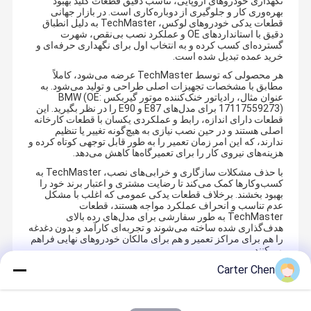
نگهداری خودروهای اروپایی، تناسب دقیق قطعات کلید بهبود
بهره‌وری کار و جلوگیری از دوباره‌کاری است. در بازار جهانی
قطعات یدکی خودروهای لوکس، TechMaster به دلیل انطباق
دقیق با استانداردهای OE و عملکرد نصب بی‌نقص، شهرت
گسترده‌ای کسب کرده و به انتخاب اول برای نگهداری حرفه‌ای و
خرید عمده تبدیل شده است.
هر محصولی که توسط TechMaster عرضه می‌شود، کاملاً
مطابق با مشخصات تجهیزات اصلی طراحی و تولید می‌شود. به
عنوان مثال، رادیاتور خنک‌کننده موتور گیربکس BMW (OE:
17117559273) برای مدل‌های E87 و E90 را در نظر بگیرید. این
قطعات دارای اندازه، رابط و عملکردی یکسان با قطعات کارخانه
اصلی هستند و در حین نصب نیازی به هیچ‌گونه تغییر یا تنظیم
ندارند، که این امر زمان تعمیر را به طور قابل توجهی کوتاه کرده و
هزینه‌های نیروی کار را برای تعمیرگاه‌ها کاهش می‌دهد.
با حذف مشکلات سازگاری و خرابی‌های نصب، TechMaster به
کسب‌وکارها کمک می‌کند تا رضایت مشتری و اعتبار برند خود را
بهبود بخشند. برخلاف قطعات یدکی عمومی که اغلب با مشکل
عدم تناسب و انحراف عملکرد مواجه هستند، قطعات
TechMaster به طور سفارشی برای مدل‌های رده بالای
هدف‌گذاری شده ساخته می‌شوند و تجربه‌ای کارآمد و بدون دغدغه
را هم برای مراکز تعمیر و هم برای مالکان خودروهای نهایی فراهم
می‌کنند.
Carter Chen
Recommended Products